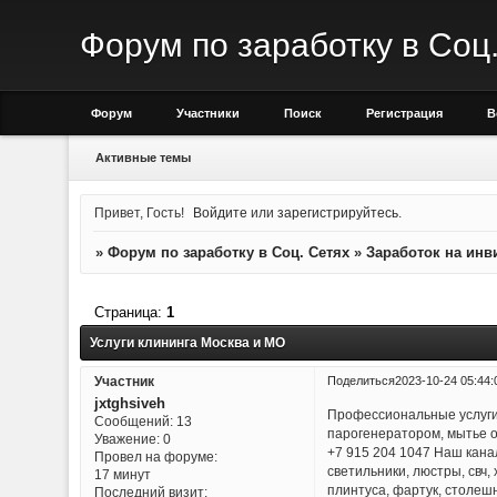
Форум по заработку в Соц
Форум
Участники
Поиск
Регистрация
В
Активные темы
Привет, Гость!
Войдите
или
зарегистрируйтесь
.
»
Форум по заработку в Соц. Сетях
»
Заработок на инв
Страница:
1
Услуги клининга Москва и МО
Поделиться
2023-10-24 05:44:
Участник
jxtghsiveh
Профессиональные услуги 
Сообщений:
13
парогенератором, мытье ок
Уважение:
0
+7 915 204 1047 Наш канал
Провел на форуме:
светильники, люстры, свч,
17 минут
плинтуса, фартук, столеш
Последний визит: