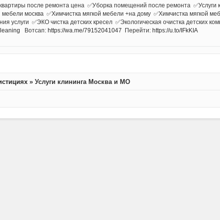
квартиры после ремонта цена ✅Уборка помещений после ремонта ✅Услуги к
 мебели москва ✅Химчистка мягкой мебели +на дому ✅Химчистка мягкой меб
ия услуги ✅ЭКО чистка детских кресел ✅Экологическая очистка детских комн
cleaning
Вотсап:
https://wa.me/79152041047
Перейти:
https://u.to/IFkKIA
истициях
»
Услуги клининга Москва и МО