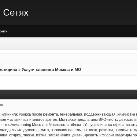
. Сетях
ойти
истициях
»
Услуги клининга Москва и МО
08
клининга: уборка после ремонта, генеральная, поддерживающая, химчистка 
он + альпинист и многое другое. Мы также предлагаем ЭКО-чистку детских иг
: t.me/wwcleaning Москва и Московская область Услуги клининга офиса, квартир
 холодильник, духовка, плита, варочная панель, вытяжка, розетки, выключатели
ница, стирка, глажка, пятна, загрязнения, диван, кровать ✅Уборка квартиры